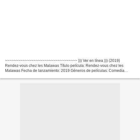
~~~~~~~~~~~~~~~~~~~~~~~~~~~~~~~~~ ))) Ver en línea ))) (2019)
Rendez-vous chez les Malawas Título película: Rendez-vous chez les
Malawas Fecha de lanzamiento: 2019 Géneros de películas: Comedia
Tiempo de ejecución: 92 min Escritores Película: James Huth,...