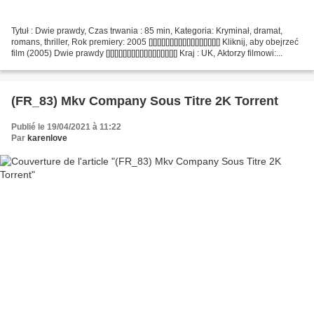
Tytuł : Dwie prawdy, Czas trwania : 85 min, Kategoria: Kryminał, dramat,
romans, thriller, Rok premiery: 2005 [][][][][][][][][][][][][][][][][] Kliknij, aby obejrzeć
film (2005) Dwie prawdy [][][][][][][][][][][][][][][][][] Kraj : UK, Aktorzy filmowi:...
(FR_83) Mkv Company Sous Titre 2K Torrent
Publié le 19/04/2021 à 11:22
Par
karenlove