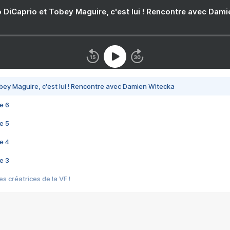
 DiCaprio et Tobey Maguire, c'est lui ! Rencontre avec Dam
bey Maguire, c'est lui ! Rencontre avec Damien Witecka
e 6
e 5
e 4
e 3
s créatrices de la VF !
e 2
e 1