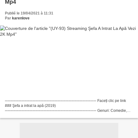
Mp4
Publié le 19/04/2021 à 11:31
Par
karenlove
───────────────────────────────── Faceți clic pe link
### Şefa a intrat la apă (2019)
───────────────────────────────── Genuri: Comedie,
Fantezie, Romantic Anul lansării: 2019 Titlu: Şefa a intrat la apă Regizor film:
109 min regizor de film: Lista actorilor:...