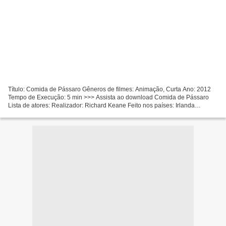
Título: Comida de Pássaro Gêneros de filmes: Animação, Curta Ano: 2012
Tempo de Execução: 5 min >>> Assista ao download Comida de Pássaro
Lista de atores: Realizador: Richard Keane Feito nos países: Irlanda
Escritores: Richard Keane Contador de downloads:...