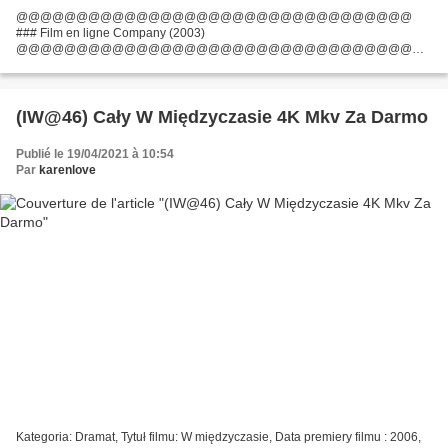
@@@@@@@@@@@@@@@@@@@@@@@@@@@@@@@@@
### Film en ligne Company (2003)
@@@@@@@@@@@@@@@@@@@@@@@@@@@@@@@@@
Film d'écrivains: Neve Campbell, Barbara Turner Pays: Allemagne, USA
Liste des acteurs: Neve Campbell, James Franco, Malcolm McDowell
Réalisateur: Robert...
(IW@46) Cały W Międzyczasie 4K Mkv Za Darmo
Publié le 19/04/2021 à 10:54
Par
karenlove
Kategoria: Dramat, Tytuł filmu: W międzyczasie, Data premiery filmu : 2006,