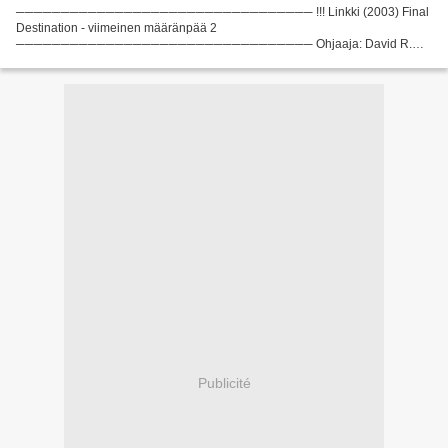
───────────────────────────────── !!! Linkki (2003) Final
Destination - viimeinen määränpää 2
───────────────────────────────── Ohjaaja: David R.
Ellis Elokuvan maa: Yhdysvallat, Kanada Näyttelijät: A.J. Cook, Ali Larter,
Tony Todd Writers Movie: J. Mackye...
Publicité