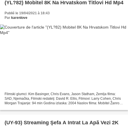
(YL?82) Mobitel 8K Na Hrvatskom Titlovi Hd Mp4
Publié le 19/04/2021 à 18:43
Par
karenlove
Filmski glumci: Kim Basinger, Chris Evans, Jason Statham, Zemlja filma:
SAD, Njemačka, Filmski redatelj: David R. Ellis, Filmovi: Larry Cohen, Chris
Morgan Trajanje: 94 min Godina izlaska: 2004 Naslov filma: Mobitel Žanrovi
filmova: Akcija, kriminal,...
(UY-93) Streaming Şefa A Intrat La Apă Vezi 2K