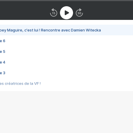
bey Maguire, c'est lui ! Rencontre avec Damien Witecka
e 6
e 5
e 4
e 3
s créatrices de la VF !
e 2
e 1
e Mektoub My Love arrive enfin ! Rencontre avec Shaïn Boumedine et Sal
i : après Toni en famille