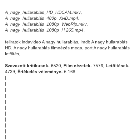
A_nagy_hullarablás_HD_HDCAM.mkv
,
A_nagy_hullarablás_480p_XviD.mp4
,
A_nagy_hullarablás_1080p_WebRip.mkv
,
A_nagy_hullarablás_1080p_H.265.mp4
,
feliratok indavideo A nagy hullarablás, imdb A nagy hullarablás
HD, A nagy hullarablás filmnézés mega, port A nagy hullarablás
letöltés,
Szavazott kritikusok:
6520,
Film nézetek:
7576,
Letöltések:
4739,
Értékelés véleménye:
6.168
|
|
|
|
|
|
|
|
|
|
|