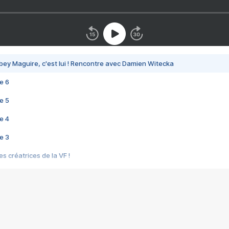
bey Maguire, c'est lui ! Rencontre avec Damien Witecka
e 6
e 5
e 4
e 3
s créatrices de la VF !
e 2
e 1
e Mektoub My Love arrive enfin ! Rencontre avec Shaïn Boumedine et Sal