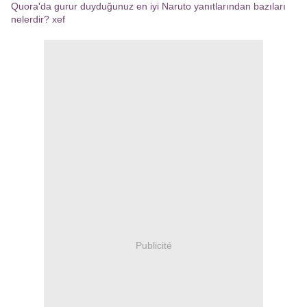
Quora'da gurur duyduğunuz en iyi Naruto yanıtlarından bazıları
nelerdir? xef
Publicité