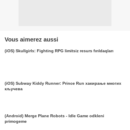
Vous aimerez aussi
(iOS) Skullgirls: Fighting RPG limitsiz resurs fırıldaqları
(iOS) Subway Kiddy Runner: Prince Run хакирање многих
кључева
(Android) Merge Plane Robots - Idle Game odkleni
primogeme