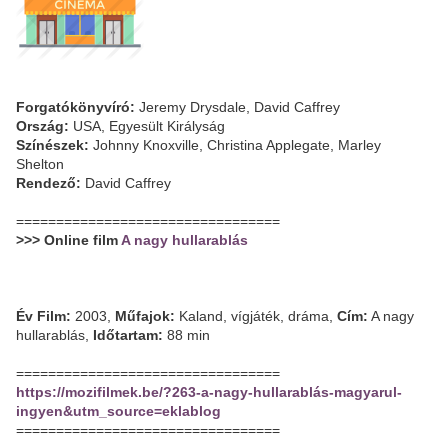
Forgatókönyvíró:
Jeremy Drysdale, David Caffrey
Ország:
USA, Egyesült Királyság
Színészek:
Johnny Knoxville, Christina Applegate, Marley
Shelton
Rendező:
David Caffrey
=================================
>>> Online film
A nagy hullarablás
Év Film:
2003,
Műfajok:
Kaland, vígjáték, dráma,
Cím:
A nagy
hullarablás,
Időtartam:
88 min
=================================
https://mozifilmek.be/?263-a-nagy-hullarablás-magyarul-
ingyen&utm_source=eklablog
=================================