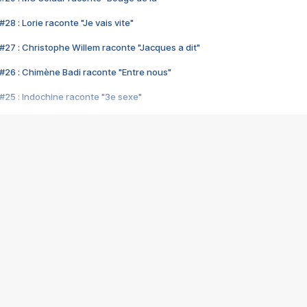
28 : Lorie raconte "Je vais vite"
#27 : Christophe Willem raconte "Jacques a dit"
#26 : Chimène Badi raconte "Entre nous"
#25 : Indochine raconte "3e sexe"
#24 : Zaho raconte "C'est chelou"
#23 : Patrick Bruel raconte "Au café des délices"
#22 : Kyo raconte "Le chemin"
#21 : Nolwenn Leroy raconte "Cassé"
#20 : Patrick Hernandez raconte "Born to be alive"
#19 : Lorie raconte "Près de moi"
#18 : Michael Jones raconte "A nos actes manqués" (avec Jean-Jacque
#17 : Khaled raconte "Aïcha"