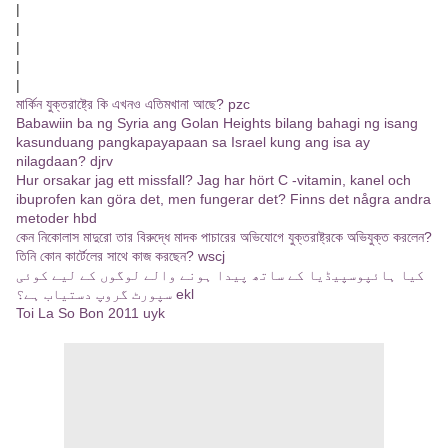
|
|
|
|
|
মার্কিন যুক্তরাষ্ট্রে কি এখনও এতিমখানা আছে? pzc
Babawiin ba ng Syria ang Golan Heights bilang bahagi ng isang
kasunduang pangkapayapaan sa Israel kung ang isa ay
nilagdaan? djrv
Hur orsakar jag ett missfall? Jag har hört C -vitamin, kanel och
ibuprofen kan göra det, men fungerar det? Finns det några andra
metoder hbd
কেন নিকোলাস মাদুরো তার বিরুদ্ধে মাদক পাচারের অভিযোগে যুক্তরাষ্ট্রকে অভিযুক্ত করলেন?
তিনি কোন কার্টেলের সাথে কাজ করছেন? wscj
کیا ہائپوسپیڈیا کے ساتھ پیدا ہونے والے لوگوں کے لیے کوئی
سپورٹ گروپ دستیاب ہے؟ ekl
Toi La So Bon 2011 uyk