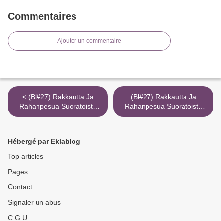
Commentaires
Ajouter un commentaire
< (Bl#27) Rakkautta Ja
(Bl#27) Rakkautta Ja
Rahanpesua Suoratoisto
Rahanpesua Suoratoisto
3Gp Lataa 2K Torrent
3Gp Lataa 2K Torrent
Magnet Elisaviihde
Magnet Elisaviihde >
Hébergé par Eklablog
Top articles
Pages
Contact
Signaler un abus
C.G.U.