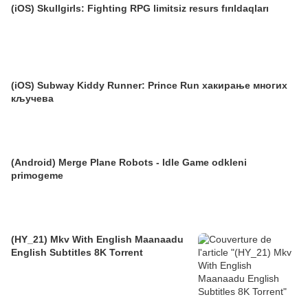
(iOS) Skullgirls: Fighting RPG limitsiz resurs fırıldaqları
(iOS) Subway Kiddy Runner: Prince Run хакирање многих
кључева
(Android) Merge Plane Robots - Idle Game odkleni
primogeme
(HY_21) Mkv With English Maanaadu
English Subtitles 8K Torrent