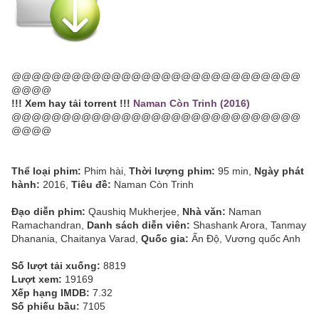
@@@@@@@@@@@@@@@@@@@@@@@@@@@@@
@@@@
!!! Xem hay tải torrent !!!
Naman Còn Trinh (2016)
@@@@@@@@@@@@@@@@@@@@@@@@@@@@@
@@@@
Thể loại phim:
Phim hài,
Thời lượng phim:
95 min,
Ngày phát
hành:
2016,
Tiêu đề:
Naman Còn Trinh
Đạo diễn phim:
Qaushiq Mukherjee,
Nhà văn:
Naman
Ramachandran,
Danh sách diễn viên:
Shashank Arora, Tanmay
Dhanania, Chaitanya Varad,
Quốc gia:
Ấn Độ, Vương quốc Anh
Số lượt tải xuống:
8819
Lượt xem:
19169
Xếp hạng IMDB:
7.32
Số phiếu bầu:
7105