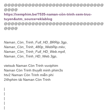
@@@@@@@@@@@@@@@@@@@@@@@@@@@@@
@@@@
https://xemphim.be/?535-naman-còn-trinh-xem-truc-
tuyen&utm_source=eklablog
@@@@@@@@@@@@@@@@@@@@@@@@@@@@@
@@@@
Naman_Còn_Trinh_Full_HD_BRRip.3gp
,
Naman_Còn_Trinh_480p_WebRip.mkv
,
Naman_Còn_Trinh_Full_HD_Web.mp4
,
Naman_Còn_Trinh_HD_Web.3gp
,
vietsub Naman Còn Trinh vuviphim
Naman Còn Trinh thuyết minh phim3s
htv2 Naman Còn Trinh miễn phí
24hphim tải Naman Còn Trinh
|
|
|
|
|