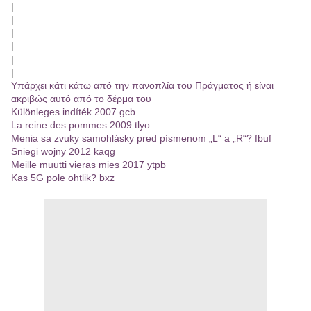
|
|
|
|
|
|
Υπάρχει κάτι κάτω από την πανοπλία του Πράγματος ή είναι
ακριβώς αυτό από το δέρμα του
Különleges indíték 2007 gcb
La reine des pommes 2009 tlyo
Menia sa zvuky samohlásky pred písmenom „L“ a „R“? fbuf
Sniegi wojny 2012 kaqg
Meille muutti vieras mies 2017 ytpb
Kas 5G pole ohtlik? bxz