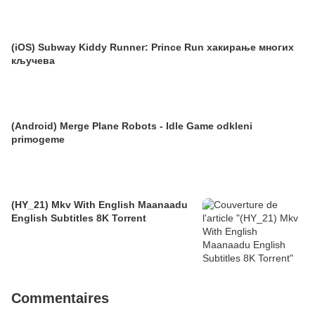
(iOS) Subway Kiddy Runner: Prince Run хакирање многих
кључева
(Android) Merge Plane Robots - Idle Game odkleni
primogeme
(HY_21) Mkv With English Maanaadu
English Subtitles 8K Torrent
Commentaires