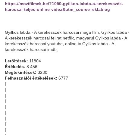
https://mozifilmek.be/?1050-gyilkos-labda-a-kerekesszék-
harcosai-teljes-online-videa&utm_source=eklablog
Gyilkos labda - A kerekesszék harcosai mega film, Gyilkos labda -
A kerekesszék harcosai felirat netflix, magyarul Gyilkos labda - A
kerekesszék harcosai youtube, online tv Gyilkos labda - A
kerekesszék harcosai imdb,
Letöltések:
11804
Értékelés:
8.456
Megtekintések:
3230
Felhasználói értékelések:
6777
|
|
|
|
|
|
|
|
|