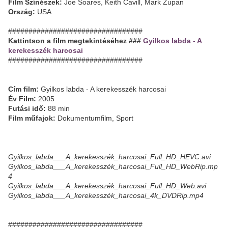
Film Színészek:
Joe Soares, Keith Cavill, Mark Zupan
Ország:
USA
#################################
Kattintson a film megtekintéséhez ###
Gyilkos labda - A
kerekesszék harcosai
#################################
Cím film:
Gyilkos labda - A kerekesszék harcosai
Év Film:
2005
Futási idő:
88 min
Film műfajok:
Dokumentumfilm, Sport
Gyilkos_labda___A_kerekesszék_harcosai_Full_HD_HEVC.avi
Gyilkos_labda___A_kerekesszék_harcosai_Full_HD_WebRip.mp
4
Gyilkos_labda___A_kerekesszék_harcosai_Full_HD_Web.avi
Gyilkos_labda___A_kerekesszék_harcosai_4k_DVDRip.mp4
#################################