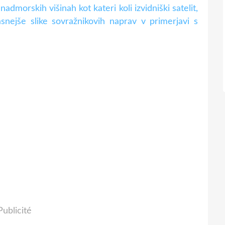
nadmorskih višinah kot kateri koli izvidniški satelit,
jasnejše slike sovražnikovih naprav v primerjavi s
Publicité