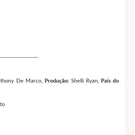
─────────
nthony De Marco,
Produção:
Shelli Ryan,
País do
to