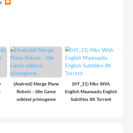
y
(Android) Merge Plane
(HY_21) Mkv With
n
Robots - Idle Game
English Maanaadu English
odkleni primogeme
Subtitles 8K Torrent