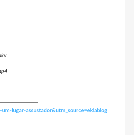
mkv
mp4
─────────
me-um-lugar-assustador&utm_source=eklablog