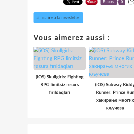
Repost
0
S'inscrire à la newsletter
Vous aimerez aussi :
(iOS) Skullgirls: Fighting
RPG limitsiz resurs
(iOS) Subway Kidd
fırıldaqları
Runner: Prince Ru
хакирање многих
кључева