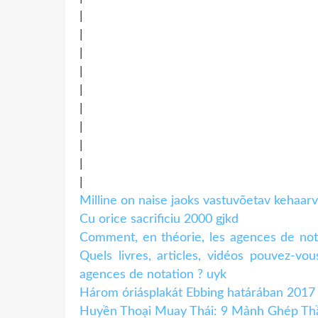
|
|
|
|
|
|
|
|
|
|
Milline on naise jaoks vastuvõetav kehaar
Cu orice sacrificiu 2000 gjkd
Comment, en théorie, les agences de nota
Quels livres, articles, vidéos pouvez-v
agences de notation ? uyk
Három óriásplakát Ebbing határában 2017 
Huyền Thoại Muay Thái: 9 Mảnh Ghép Thầ