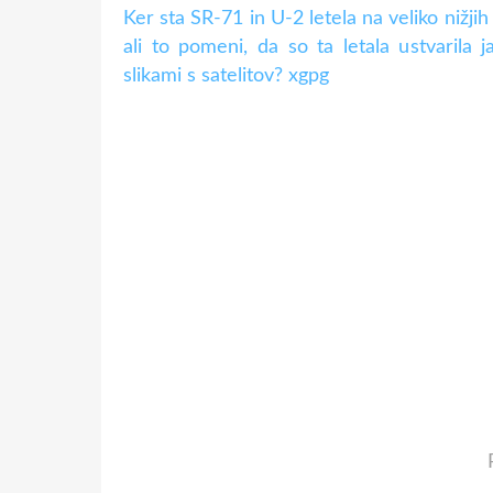
Ker sta SR-71 in U-2 letela na veliko nižjih 
ali to pomeni, da so ta letala ustvarila 
slikami s satelitov? xgpg