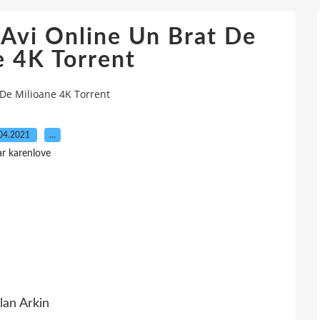
 Avi Online Un Brat De
e 4K Torrent
 De Milioane 4K Torrent
04.2021
…
ar karenlove
lan Arkin