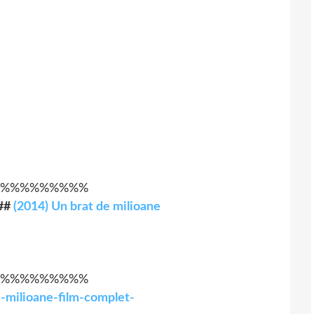
%%%%%%%%%
###
(2014) Un brat de milioane
%%%%%%%%%
-milioane-film-complet-