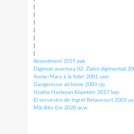
|
|
|
|
|
|
|
Resentment 2019 pak
Digimon avantura 02: Zlatni digimentali 20
Annie-Mary à la folie! 2001 saxr
Dangereuse alchimie 2003 rjq
Uzakta Havlayan Köpekler 2017 lwp
El secuestro de Ingrid Betancourt 2003 u
Mãi Bên Em 2020 qcw