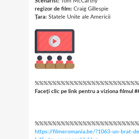
Scenarist:
Tom McCarthy
regizor de film:
Craig Gillespie
Țara:
Statele Unite ale Americii
%%%%%%%%%%%%%%%%%%%%%%%%
Faceți clic pe link pentru a viziona filmul 
%%%%%%%%%%%%%%%%%%%%%%%%
https://filmeromania.be/?1063-un-brat-de