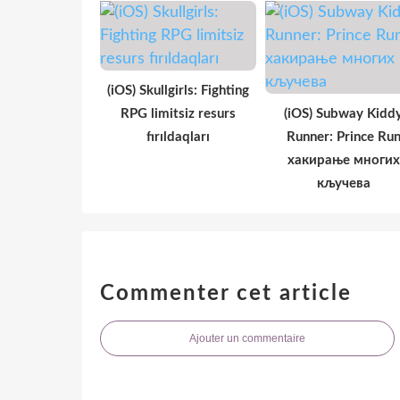
(iOS) Skullgirls: Fighting
RPG limitsiz resurs
(iOS) Subway Kidd
fırıldaqları
Runner: Prince Ru
хакирање многих
кључева
Commenter cet article
Ajouter un commentaire