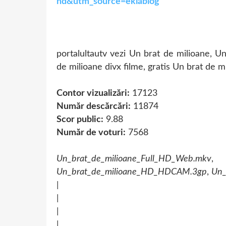
hd&utm_source=eklablog
portalultautv vezi Un brat de milioane, U
de milioane divx filme, gratis Un brat de m
Contor vizualizări:
17123
Număr descărcări:
11874
Scor public:
9.88
Număr de voturi:
7568
Un_brat_de_milioane_Full_HD_Web.mkv
Un_brat_de_milioane_HD_HDCAM.3gp
,
Un_
|
|
|
|