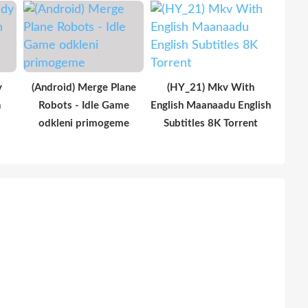
y
(Android) Merge Plane
(HY_21) Mkv With
n
Robots - Idle Game
English Maanaadu English
odkleni primogeme
Subtitles 8K Torrent