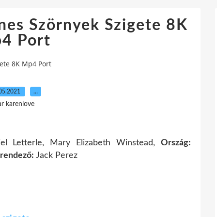
enes Szörnyek Szigete 8K
4 Port
gete 8K Mp4 Port
05.2021
…
ar karenlove
l Letterle, Mary Elizabeth Winstead,
Ország:
 rendező:
Jack Perez