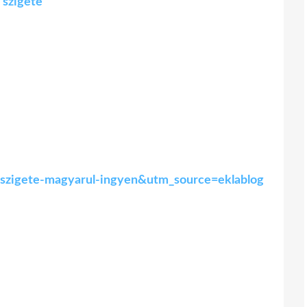
 szigete
k-szigete-magyarul-ingyen&utm_source=eklablog