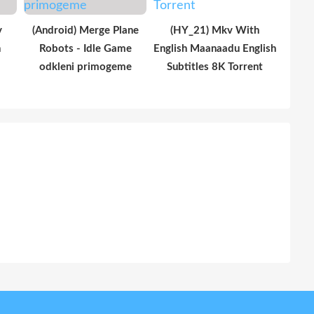
y
(Android) Merge Plane
(HY_21) Mkv With
n
Robots - Idle Game
English Maanaadu English
odkleni primogeme
Subtitles 8K Torrent