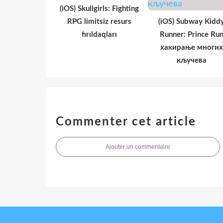
(iOS) Skullgirls: Fighting
RPG limitsiz resurs
(iOS) Subway Kidd
fırıldaqları
Runner: Prince Ru
хакирање многих
кључева
Commenter cet article
Ajouter un commentaire