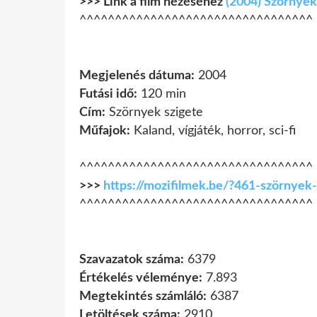
>>> Link a film nézéséhez
(2004) Szörnyek
^^^^^^^^^^^^^^^^^^^^^^^^^^^^^^^^^
Megjelenés dátuma:
2004
Futási idő:
120 min
Cím:
Szörnyek szigete
Műfajok:
Kaland, vígjáték, horror, sci-fi
^^^^^^^^^^^^^^^^^^^^^^^^^^^^^^^^^
>>>
https://mozifilmek.be/?461-szörnye
^^^^^^^^^^^^^^^^^^^^^^^^^^^^^^^^^
Szavazatok száma:
6379
Értékelés véleménye:
7.893
Megtekintés számláló:
6387
Letöltések száma:
2910