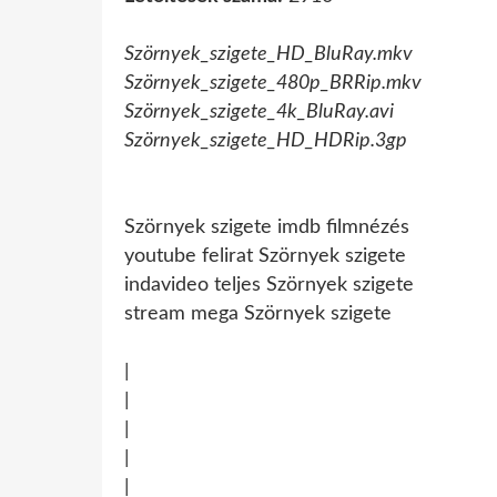
Szörnyek_szigete_HD_BluRay.mkv
Szörnyek_szigete_480p_BRRip.mkv
Szörnyek_szigete_4k_BluRay.avi
Szörnyek_szigete_HD_HDRip.3gp
Szörnyek szigete imdb filmnézés
youtube felirat Szörnyek szigete
indavideo teljes Szörnyek szigete
stream mega Szörnyek szigete
|
|
|
|
|