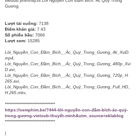
vietsub phimhay3s Lời Nguyền Con Đầm Bích: Ác Quỷ Trong
Gương
Lượt tải xuống:
7138
Điểm khán giả:
7.43
Số phiếu bầu:
7066
Lượt xem:
15285
Lời_Nguyền_Con_Đầm_Bích__Ác_Quỷ_Trong_Gương_4k_XviD.
mp4
,
Lời_Nguyền_Con_Đầm_Bích__Ác_Quỷ_Trong_Gương_480p_Xvi
D.avi
,
Lời_Nguyền_Con_Đầm_Bích__Ác_Quỷ_Trong_Gương_720p_H.
265.avi
,
Lời_Nguyền_Con_Đầm_Bích__Ác_Quỷ_Trong_Gương_Full_HD_
H.265.mkv
,
*********************************
https://xemphim.be/?444-lời-nguyền-con-đầm-bích-ác-quỷ-
trong-gương-vietsub-thuyết-minh&utm_source=eklablog
*********************************
|