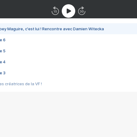
bey Maguire, c'est lui ! Rencontre avec Damien Witecka
e 6
e 5
e 4
e 3
s créatrices de la VF !
e 2
e 1
e Mektoub My Love arrive enfin ! Rencontre avec Shaïn Boumedine et Sal
i : après Toni en famille