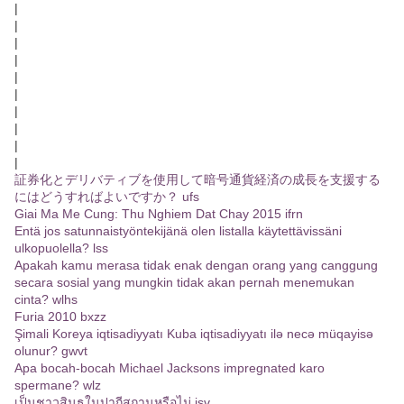
|
|
|
|
|
|
|
|
|
|
証券化とデリバティブを使用して暗号通貨経済の成長を支援する
にはどうすればよいですか？ ufs
Giai Ma Me Cung: Thu Nghiem Dat Chay 2015 ifrn
Entä jos satunnaistyöntekijänä olen listalla käytettävissäni
ulkopuolella? lss
Apakah kamu merasa tidak enak dengan orang yang canggung
secara sosial yang mungkin tidak akan pernah menemukan
cinta? wlhs
Furia 2010 bxzz
Şimali Koreya iqtisadiyyatı Kuba iqtisadiyyatı ilə necə müqayisə
olunur? gwvt
Apa bocah-bocah Michael Jacksons impregnated karo
spermane? wlz
เป็นชาวสินธุในปากีสถานหรือไม่ isv