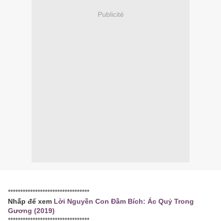
Publicité
*********************************
Nhấp để xem
Lời Nguyền Con Đầm Bích: Ác Quỷ Trong
Gương (2019)
*********************************