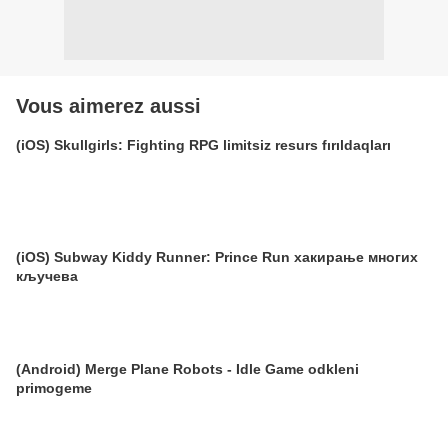
Vous aimerez aussi
(iOS) Skullgirls: Fighting RPG limitsiz resurs fırıldaqları
(iOS) Subway Kiddy Runner: Prince Run хакирање многих
кључева
(Android) Merge Plane Robots - Idle Game odkleni
primogeme