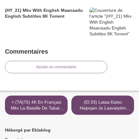
(HY_21) Mkv With English Maanaadu
English Subtitles 8K Torrent
Commentaires
Ajouter un commentaire
< (TA)75) 4K En Français
(EI:33) Lataa Katso
Mkv La Bataille De Tabatô
Haipojan Ja Laavatytön
HD
Ihmeelliset Seikkailut 2K Avi
Finnkino >
Hébergé par Eklablog