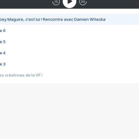
bey Maguire, c'est lui ! Rencontre avec Damien Witecka
e 6
e 5
e 4
e 3
s créatrices de la VF !
e 2
e 1
e Mektoub My Love arrive enfin ! Rencontre avec Shaïn Boumedine et Sal
i : après Toni en famille
elle réalise le bouleversant Dites lui que je l'aime