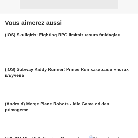
Vous aimerez aussi
(iOS) Skullgirls: Fighting RPG limitsiz resurs fırıldaqları
(iOS) Subway Kiddy Runner: Prince Run хакирање многих
кључева
(Android) Merge Plane Robots - Idle Game odkleni
primogeme