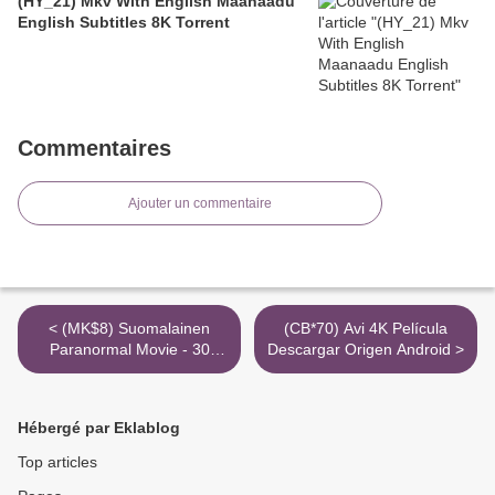
(HY_21) Mkv With English Maanaadu
English Subtitles 8K Torrent
Commentaires
Ajouter un commentaire
< (MK$8) Suomalainen
(CB*70) Avi 4K Película
Paranormal Movie - 30
Descargar Origen Android >
Nights With The Devil Inside
The Girl With The Dragon
Tattoo 4K Avi Katso
Hébergé par Eklablog
Top articles