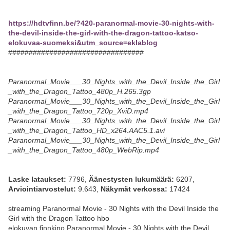
https://hdtvfinn.be/?420-paranormal-movie-30-nights-with-
the-devil-inside-the-girl-with-the-dragon-tattoo-katso-
elokuvaa-suomeksi&utm_source=eklablog
#################################
Paranormal_Movie___30_Nights_with_the_Devil_Inside_the_Girl
_with_the_Dragon_Tattoo_480p_H.265.3gp
Paranormal_Movie___30_Nights_with_the_Devil_Inside_the_Girl
_with_the_Dragon_Tattoo_720p_XviD.mp4
Paranormal_Movie___30_Nights_with_the_Devil_Inside_the_Girl
_with_the_Dragon_Tattoo_HD_x264.AAC5.1.avi
Paranormal_Movie___30_Nights_with_the_Devil_Inside_the_Girl
_with_the_Dragon_Tattoo_480p_WebRip.mp4
Laske lataukset:
7796,
Äänestysten lukumäärä:
6207,
Arviointiarvostelut:
9.643,
Näkymät verkossa:
17424
streaming Paranormal Movie - 30 Nights with the Devil Inside the
Girl with the Dragon Tattoo hbo
elokuvan finnkino Paranormal Movie - 30 Nights with the Devil