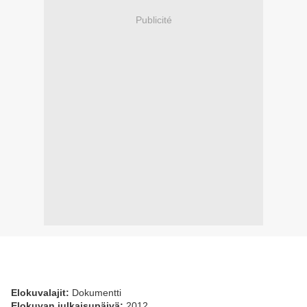
Publicité
Elokuvalajit:
Dokumentti
Elokuvan julkaisupäivä:
2012