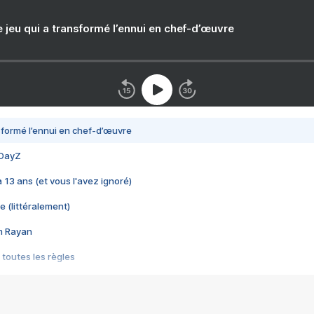
e jeu qui a transformé l’ennui en chef-d’œuvre
nsformé l’ennui en chef-d’œuvre
 DayZ
 a 13 ans (et vous l'avez ignoré)
e (littéralement)
im Rayan
 toutes les règles
s les jeux vidéo
us choquant de Rockstar ? - Le scandale BULLY