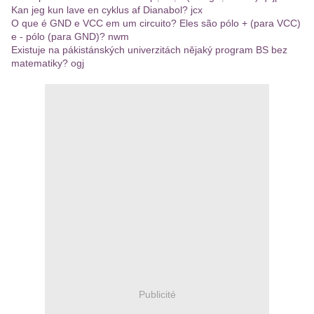
Kan jeg kun lave en cyklus af Dianabol? jcx
O que é GND e VCC em um circuito? Eles são pólo + (para VCC)
e - pólo (para GND)? nwm
Existuje na pákistánských univerzitách nějaký program BS bez
matematiky? ogj
Publicité