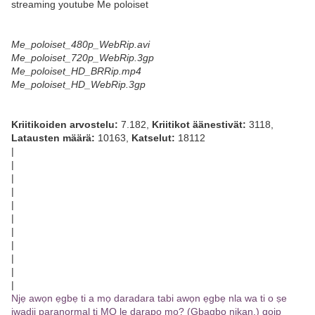
streaming youtube Me poloiset
Me_poloiset_480p_WebRip.avi
Me_poloiset_720p_WebRip.3gp
Me_poloiset_HD_BRRip.mp4
Me_poloiset_HD_WebRip.3gp
Kriitikoiden arvostelu:
7.182,
Kriitikot äänestivät:
3118,
Latausten määrä:
10163,
Katselut:
18112
|
|
|
|
|
|
|
|
|
|
|
Njẹ awọn ẹgbẹ ti a mọ daradara tabi awọn ẹgbẹ nla wa ti o ṣe
iwadii paranormal ti MO le darapọ mọ? (Gbagbọ nikan.) qojp