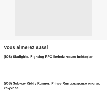
Vous aimerez aussi
(iOS) Skullgirls: Fighting RPG limitsiz resurs fırıldaqları
(iOS) Subway Kiddy Runner: Prince Run хакирање многих
кључева