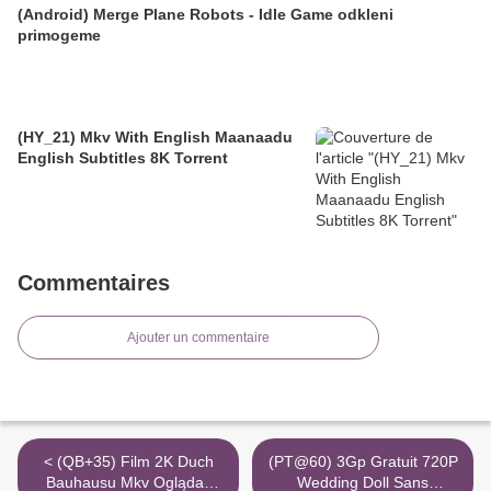
(Android) Merge Plane Robots - Idle Game odkleni
primogeme
(HY_21) Mkv With English Maanaadu
English Subtitles 8K Torrent
Commentaires
Ajouter un commentaire
< (QB+35) Film 2K Duch
(PT@60) 3Gp Gratuit 720P
Bauhausu Mkv Oglądać
Wedding Doll Sans