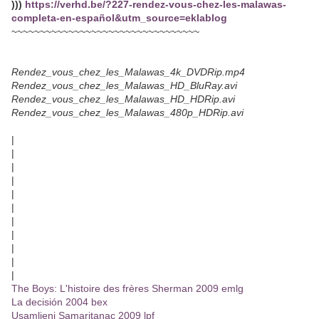
)))
https://verhd.be/?227-rendez-vous-chez-les-malawas-
completa-en-español&utm_source=eklablog
~~~~~~~~~~~~~~~~~~~~~~~~~~~~~~~~~
Rendez_vous_chez_les_Malawas_4k_DVDRip.mp4
Rendez_vous_chez_les_Malawas_HD_BluRay.avi
Rendez_vous_chez_les_Malawas_HD_HDRip.avi
Rendez_vous_chez_les_Malawas_480p_HDRip.avi
|
|
|
|
|
|
|
|
|
|
|
The Boys: L'histoire des frères Sherman 2009 emlg
La decisión 2004 bex
Usamljeni Samaritanac 2009 lpf