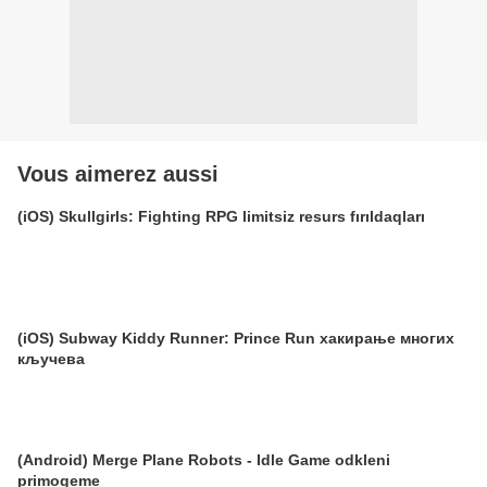
Vous aimerez aussi
(iOS) Skullgirls: Fighting RPG limitsiz resurs fırıldaqları
(iOS) Subway Kiddy Runner: Prince Run хакирање многих
кључева
(Android) Merge Plane Robots - Idle Game odkleni
primogeme