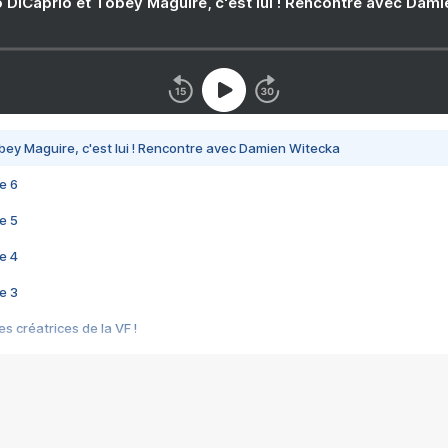
 DiCaprio et Tobey Maguire, c'est lui ! Rencontre avec Dam
bey Maguire, c'est lui ! Rencontre avec Damien Witecka
e 6
e 5
e 4
e 3
s créatrices de la VF !
e 2
e 1
e Mektoub My Love arrive enfin ! Rencontre avec Shaïn Boumedine et Sal