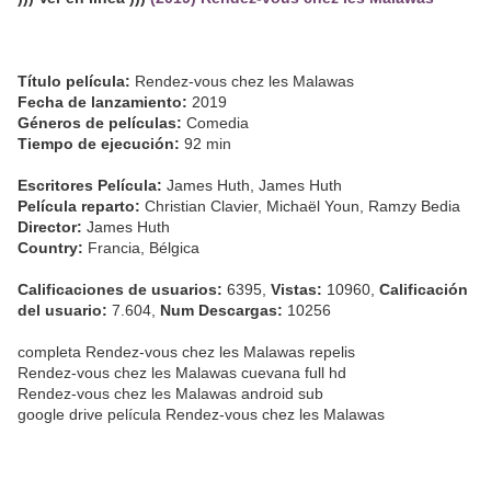
Título película:
Rendez-vous chez les Malawas
Fecha de lanzamiento:
2019
Géneros de películas:
Comedia
Tiempo de ejecución:
92 min
Escritores Película:
James Huth, James Huth
Película reparto:
Christian Clavier, Michaël Youn, Ramzy Bedia
Director:
James Huth
Country:
Francia, Bélgica
Calificaciones de usuarios:
6395,
Vistas:
10960,
Calificación
del usuario:
7.604,
Num Descargas:
10256
completa Rendez-vous chez les Malawas repelis
Rendez-vous chez les Malawas cuevana full hd
Rendez-vous chez les Malawas android sub
google drive película Rendez-vous chez les Malawas