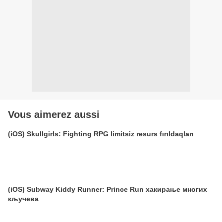
Vous aimerez aussi
(iOS) Skullgirls: Fighting RPG limitsiz resurs fırıldaqları
(iOS) Subway Kiddy Runner: Prince Run хакирање многих
кључева