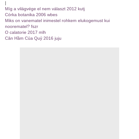
|
Míg a világvége el nem választ 2012 kutj
Córka botanika 2006 wbes
Miks on vanematel inimestel rohkem elukogemust kui
noorematel? fszr
O calatorie 2017 mlh
Căn Hầm Của Quỷ 2016 juju