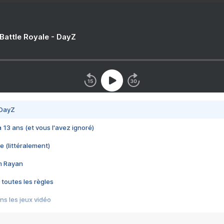
 Battle Royale - DayZ
 DayZ
 a 13 ans (et vous l'avez ignoré)
e (littéralement)
im Rayan
 toutes les règles
s les jeux vidéo
us choquant de Rockstar ? - Le scandale BULLY