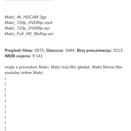
*********************************
Malci_4k_HDCAM.3gp
Malci_720p_DVDRip.mp4
Malci_720p_DVDRip.avi
Malci_Full_HD_BluRay.avi
Pregledi filma:
5875,
Glasova:
3484,
Broj preuzimanja:
3213,
IMDB ocjena:
9.141
mojtv s prevodom Malci, Malci moj-film gledati, Malci filmovi film,
youtube online Malci,
|
|
|
|
|
|
|
|
|
|