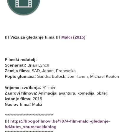
!!! Veza za gledanje filma !!!
Malci (2015)
Filmski redatelj:
Scenaristi:
Brian Lynch
Zemlja filma:
SAD, Japan, Francuska
Popis glumaca:
Sandra Bullock, Jon Hamm, Michael Keaton
Vrijeme izvođenja:
91 min
Žanrovi filmova:
Animacija, avantura, komedija, obitelj
Izdanje filma:
2015
Naslov filma:
Malci
*********************************
!!!
https://hbogofilmovi.be/?874-film-malci-gledanje-
hd&utm_source=eklablog