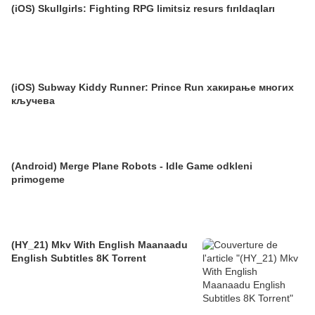
(iOS) Skullgirls: Fighting RPG limitsiz resurs fırıldaqları
(iOS) Subway Kiddy Runner: Prince Run хакирање многих
кључева
(Android) Merge Plane Robots - Idle Game odkleni
primogeme
(HY_21) Mkv With English Maanaadu
English Subtitles 8K Torrent