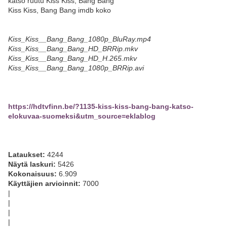
katso ruutu Kiss Kiss, Bang Bang
Kiss Kiss, Bang Bang imdb koko
Kiss_Kiss__Bang_Bang_1080p_BluRay.mp4
Kiss_Kiss__Bang_Bang_HD_BRRip.mkv
Kiss_Kiss__Bang_Bang_HD_H.265.mkv
Kiss_Kiss__Bang_Bang_1080p_BRRip.avi
https://hdtvfinn.be/?1135-kiss-kiss-bang-bang-katso-
elokuvaa-suomeksi&utm_source=eklablog
Lataukset:
4244
Näytä laskuri:
5426
Kokonaisuus:
6.909
Käyttäjien arvioinnit:
7000
|
|
|
|