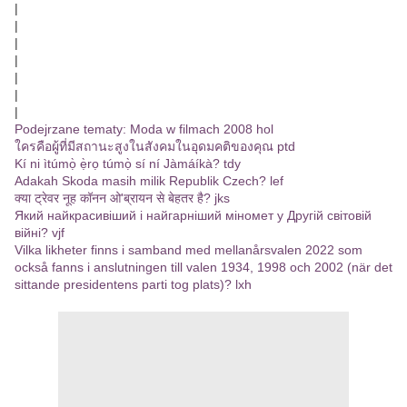
|
|
|
|
|
|
|
Podejrzane tematy: Moda w filmach 2008 hol
ใครคือผู้ที่มีสถานะสูงในสังคมในอุดมคติของคุณ ptd
Kí ni ìtúmọ̀ ẹ̀rọ túmọ̀ sí ní Jàmáíkà? tdy
Adakah Skoda masih milik Republik Czech? lef
क्या ट्रेवर नूह कॉनन ओ'ब्रायन से बेहतर है? jks
Який найкрасивіший і найгарніший міномет у Другій світовій
війні? vjf
Vilka likheter finns i samband med mellanårsvalen 2022 som
också fanns i anslutningen till valen 1934, 1998 och 2002 (när det
sittande presidentens parti tog plats)? lxh