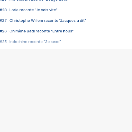
28 : Lorie raconte "Je vais vite"
#27 : Christophe Willem raconte "Jacques a dit"
#26 : Chimène Badi raconte "Entre nous"
#25 : Indochine raconte "3e sexe"
#24 : Zaho raconte "C'est chelou"
#23 : Patrick Bruel raconte "Au café des délices"
#22 : Kyo raconte "Le chemin"
#21 : Nolwenn Leroy raconte "Cassé"
#20 : Patrick Hernandez raconte "Born to be alive"
#19 : Lorie raconte "Près de moi"
#18 : Michael Jones raconte "A nos actes manqués" (avec Jean-Jacque
#17 : Khaled raconte "Aïcha"