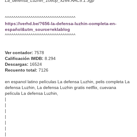
La_defensa_Luzhin_1080p_x264.AAC5.1.3gp
^^^^^^^^^^^^^^^^^^^^^^^^^^^^^^^^^
https://verhd.be/?656-la-defensa-luzhin-completa-en-
español&utm_source=eklablog
^^^^^^^^^^^^^^^^^^^^^^^^^^^^^^^^^
Ver contador:
7578
Calificación IMDB:
8.294
Descargas:
16524
Recuento total:
7126
en espanol latino películas La defensa Luzhin, pelis completa La
defensa Luzhin, La defensa Luzhin gratis netflix, cuevana
película La defensa Luzhin,
|
|
|
|
|
|
|