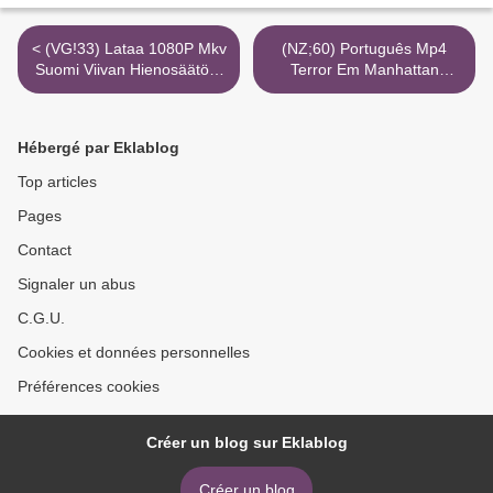
< (VG!33) Lataa 1080P Mkv
(NZ;60) Português Mp4
Suomi Viivan Hienosäätöä:
Terror Em Manhattan
Näin 101 Dalmatialaista
Online 8K >
Tehtiin
Hébergé par Eklablog
Top articles
Pages
Contact
Signaler un abus
C.G.U.
Cookies et données personnelles
Préférences cookies
Créer un blog sur Eklablog
Créer un blog