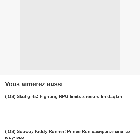
Vous aimerez aussi
(iOS) Skullgirls: Fighting RPG limitsiz resurs fırıldaqları
(iOS) Subway Kiddy Runner: Prince Run хакирање многих
кључева