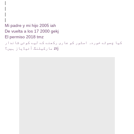
|
|
|
|
Mi padre y mi hijo 2005 iah
De vuelta a los 17 2000 gekj
El permiso 2018 tmz
کیا چھوٹے خوردہ اسٹور کو جاری رکھنے کے لیے کوئی شاندار
مارکیٹنگ آئیڈیاز ہیں؟ zrj