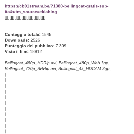
https://cb01stream.be/?1380-bellingcat-gratis-sub-
ita&utm_source=eklablog
[][][][][][][][][][][][][][][][][]
Conteggio totale:
1545
Downloads:
2526
Punteggio del pubblico:
7.309
Viste il film:
18912
Bellingcat_480p_HDRip.avi
,
Bellingcat_480p_Web.3gp
,
Bellingcat_720p_BRRip.avi
,
Bellingcat_4k_HDCAM.3gp
,
|
|
|
|
|
|
|
|
|
|
|