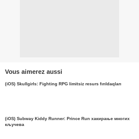
Vous aimerez aussi
(iOS) Skullgirls: Fighting RPG limitsiz resurs fırıldaqları
(iOS) Subway Kiddy Runner: Prince Run хакирање многих
кључева