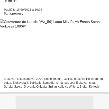
1080P
Publié le 18/09/2021 à 16:05
Par
karenlove
Elokuvan julkaisupäivä: 2004, Kesto: 95 min, Otsikko elokuva: Päivä ennen
sotaa, Elokuvalajit: Seikkailu, komedia, romanssi, sota Elokuvan maa:
Serbia, Saksa, Slovenia Ohjaaja: Srdjan Koljevic Writers: Srdjan Koljevic
Luettelo näyttelijöistä: Srdjan 'Zika'...