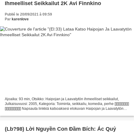
Ihmeelliset Seikkailut 2K Avi Finnkino
Publié le 20/09/2021 à 09:59
Par
karenlove
Ajoaika: 93 min, Otsikko: Haipojan ja Laavatytön ihmeelliset seikkailut,
Julkaisuvuosi: 2005, Kategoria: Toiminta, seikkailu, komedia, perhe [][][][][][][][]
[][][][][][][][][] Napsauta linkkiä katsoaksesi elokuvan Haipojan ja Laavatytön
ihmeelliset seikkailut...
(Lb?98) Lời Nguyền Con Đầm Bích: Ác Quỷ