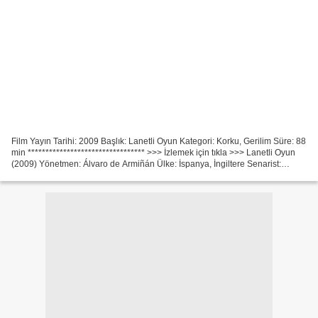
Film Yayın Tarihi: 2009 Başlık: Lanetli Oyun Kategori: Korku, Gerilim Süre: 88
min ********************************* >>> İzlemek için tıkla >>> Lanetli Oyun
(2009) Yönetmen: Álvaro de Armiñán Ülke: İspanya, İngiltere Senarist:
Roderick Taylor, Bruce A....