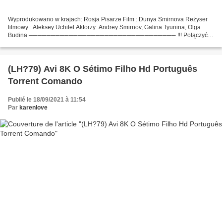
Wyprodukowano w krajach: Rosja Pisarze Film : Dunya Smirnova Reżyser
filmowy : Aleksey Uchitel Aktorzy: Andrey Smirnov, Galina Tyunina, Olga
Budina ───────────────────────────────── !!! Połączyć
do oglądać !!! Pamiętnik jego żony Czas trwania : 110 min...
(LH?79) Avi 8K O Sétimo Filho Hd Português
Torrent Comando
Publié le 18/09/2021 à 11:54
Par
karenlove