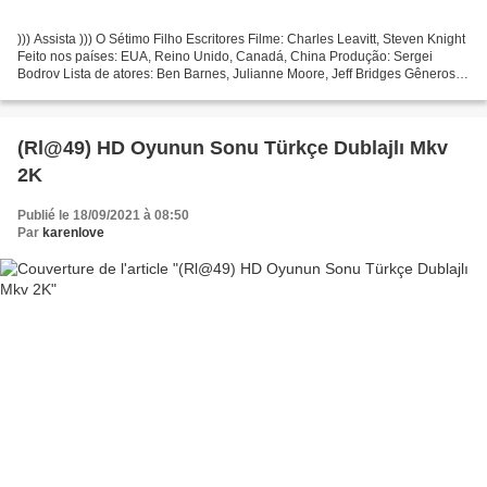
))) Assista ))) O Sétimo Filho Escritores Filme: Charles Leavitt, Steven Knight
Feito nos países: EUA, Reino Unido, Canadá, China Produção: Sergei
Bodrov Lista de atores: Ben Barnes, Julianne Moore, Jeff Bridges Gêneros:
Ação, aventura, fantasia Duração:...
(Rl@49) HD Oyunun Sonu Türkçe Dublajlı Mkv
2K
Publié le 18/09/2021 à 08:50
Par
karenlove