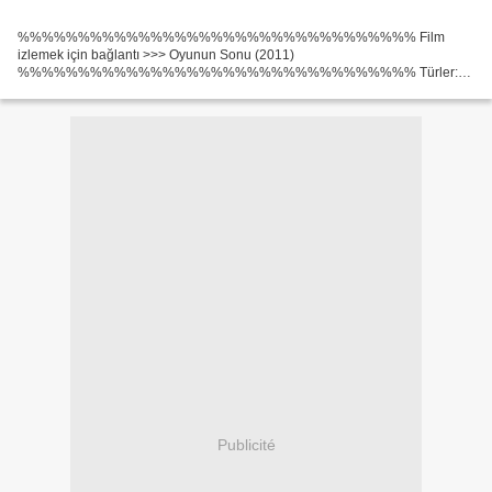
%%%%%%%%%%%%%%%%%%%%%%%%%%%%%%%%% Film
izlemek için bağlantı >>> Oyunun Sonu (2011)
%%%%%%%%%%%%%%%%%%%%%%%%%%%%%%%%% Türler:
Dram, Gerilim Çıkış Yılı: 2011 Gösterim Süresi: 107 min Başlık: Oyunun Sonu
Senarist: J.C. Chandor, Ülke: Amerika Birleşik Devletleri,...
Publicité