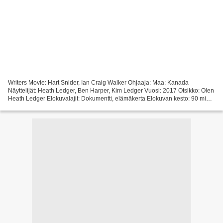
Writers Movie: Hart Snider, Ian Craig Walker Ohjaaja: Maa: Kanada
Näyttelijät: Heath Ledger, Ben Harper, Kim Ledger Vuosi: 2017 Otsikko: Olen
Heath Ledger Elokuvalajit: Dokumentti, elämäkerta Elokuvan kesto: 90 min []
[][][][][][][][][][][][][][][][] >>>...