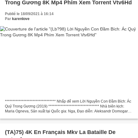
Trong Gương 8K Mp4 Phím Xem Torrent Vtv6Hd
Publié le 18/09/2021 à 16:14
Par
karenlove
********************************* Nhấp để xem Lời Nguyền Con Đầm Bích: Ác
Quỷ Trong Gương (2019) ********************************* Nhà biên kịch:
Maria Ogneva, Sản xuất tại Quốc gia: Nga, Đạo diễn: Aleksandr Domogarov,
Diễn viên: Angelina Strechina, Daniil...
(TA)75) 4K En Français Mkv La Bataille De