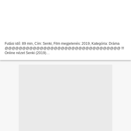
Futási idő: 89 min, Cím: Senki, Film megjelenés: 2019, Kategória: Dráma
@@@@@@@@@@@@@@@@@@@@@@@@@@@@@@@@@ !!!
Online nézet Senki (2019)
@@@@@@@@@@@@@@@@@@@@@@@@@@@@@@@@@
Országokban készült: Ausztria Színészek: Heinz Trixner, Borhanulddin
Hassan Zadeh,...