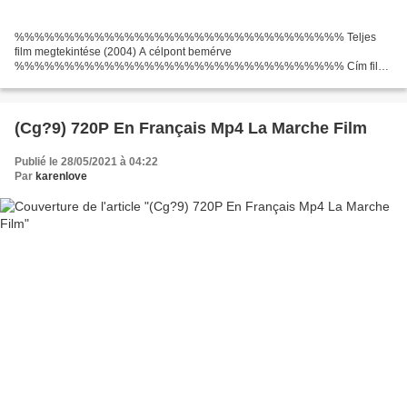
%%%%%%%%%%%%%%%%%%%%%%%%%%%%%%%%% Teljes
film megtekintése (2004) A célpont bemérve
%%%%%%%%%%%%%%%%%%%%%%%%%%%%%%%%% Cím film:
A célpont bemérve Film megjelenési dátuma: 2004 Film műfajok: Akció,
dráma, sci-fi, thriller Időtartam: 107 min Írók Film:...
(Cg?9) 720P En Français Mp4 La Marche Film
Publié le 28/05/2021 à 04:22
Par
karenlove