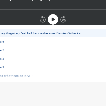
bey Maguire, c'est lui ! Rencontre avec Damien Witecka
e 6
e 5
e 4
e 3
s créatrices de la VF !
e 2
e 1
e Mektoub My Love arrive enfin ! Rencontre avec Shaïn Boumedine et Sal