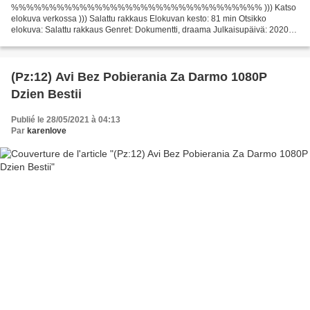
%%%%%%%%%%%%%%%%%%%%%%%%%%%%%%%%% ))) Katso
elokuva verkossa ))) Salattu rakkaus Elokuvan kesto: 81 min Otsikko
elokuva: Salattu rakkaus Genret: Dokumentti, draama Julkaisupäivä: 2020
Näyttelijät: Terry Donahue, Pat Henschel, Diana Bolan Writers: Chris...
(Pz:12) Avi Bez Pobierania Za Darmo 1080P
Dzien Bestii
Publié le 28/05/2021 à 04:13
Par
karenlove