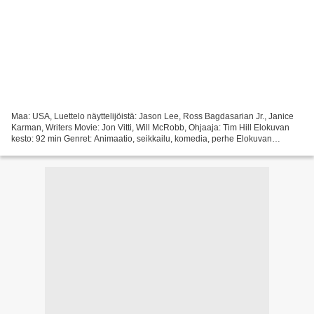
Maa: USA, Luettelo näyttelijöistä: Jason Lee, Ross Bagdasarian Jr., Janice
Karman, Writers Movie: Jon Vitti, Will McRobb, Ohjaaja: Tim Hill Elokuvan
kesto: 92 min Genret: Animaatio, seikkailu, komedia, perhe Elokuvan
julkaisupäivä: 2007 Otsikko elokuva:...