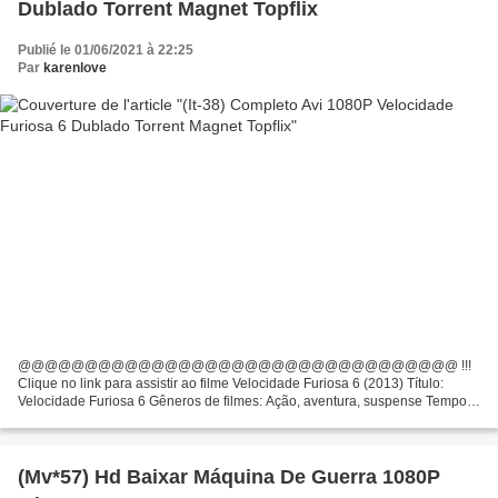
Dublado Torrent Magnet Topflix
Publié le 01/06/2021 à 22:25
Par
karenlove
@@@@@@@@@@@@@@@@@@@@@@@@@@@@@@@@@ !!!
Clique no link para assistir ao filme Velocidade Furiosa 6 (2013) Título:
Velocidade Furiosa 6 Gêneros de filmes: Ação, aventura, suspense Tempo
de Execução: 130 min Ano de lançamento: 2013 Escritores Filme: Chris...
(Mv*57) Hd Baixar Máquina De Guerra 1080P