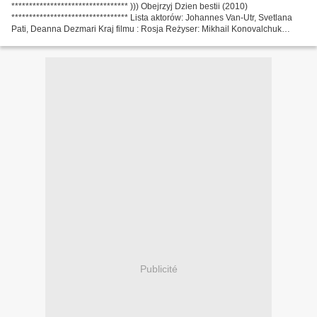
********************************* ))) Obejrzyj Dzien bestii (2010)
********************************* Lista aktorów: Johannes Van-Utr, Svetlana
Pati, Deanna Dezmari Kraj filmu : Rosja Reżyser: Mikhail Konovalchuk
Pisarze : Mikhail Konovalchuk Czas trwania...
Publicité