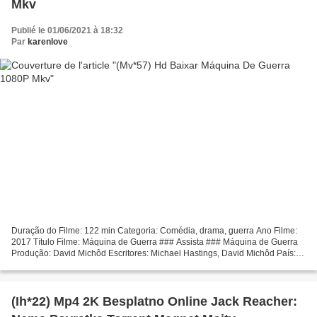
Mkv
Publié le 01/06/2021 à 18:32
Par
karenlove
Duração do Filme: 122 min Categoria: Comédia, drama, guerra Ano Filme:
2017 Título Filme: Máquina de Guerra ### Assista ### Máquina de Guerra
Produção: David Michôd Escritores: Michael Hastings, David Michôd País:
EUA Atores: Brad Pitt, Daniel Betts,...
(Ih*22) Mp4 2K Besplatno Online Jack Reacher: