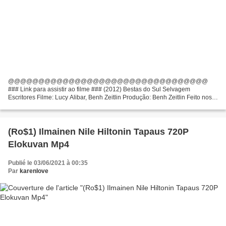
@@@@@@@@@@@@@@@@@@@@@@@@@@@@@@@@@
### Link para assistir ao filme ### (2012) Bestas do Sul Selvagem
Escritores Filme: Lucy Alibar, Benh Zeitlin Produção: Benh Zeitlin Feito nos
países: EUA Atores: Quvenzhané Wallis, Dwight Henry, Levy Easterly
Gêneros:...
(Ro$1) Ilmainen Nile Hiltonin Tapaus 720P
Elokuvan Mp4
Publié le 03/06/2021 à 00:35
Par
karenlove