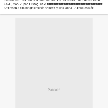
Filmrendező: Írók: Dana Adam Shapiro Film Színészek: Joe Soares, Keith
Cavill, Mark Zupan Ország: USA #################################
Kattintson a film megtekintéséhez ### Gyilkos labda - A kerekesszék
harcosai ################################# Cím...
Publicité