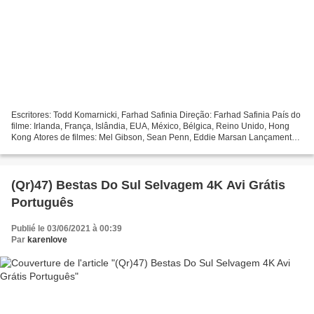
Escritores: Todd Komarnicki, Farhad Safinia Direção: Farhad Safinia País do
filme: Irlanda, França, Islândia, EUA, México, Bélgica, Reino Unido, Hong
Kong Atores de filmes: Mel Gibson, Sean Penn, Eddie Marsan Lançamento
de filme: 2019 Tempo de Execução:...
(Qr)47) Bestas Do Sul Selvagem 4K Avi Grátis
Português
Publié le 03/06/2021 à 00:39
Par
karenlove