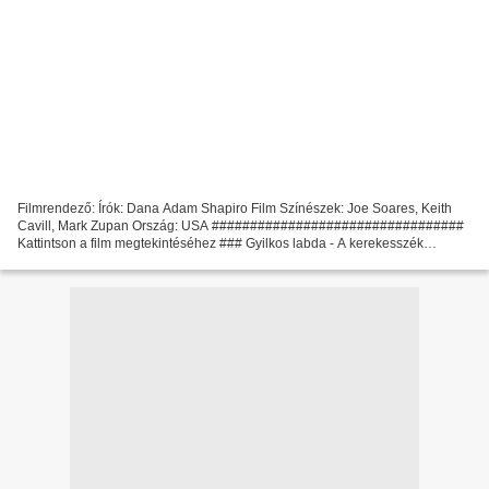
Filmrendező: Írók: Dana Adam Shapiro Film Színészek: Joe Soares, Keith
Cavill, Mark Zupan Ország: USA #################################
Kattintson a film megtekintéséhez ### Gyilkos labda - A kerekesszék
harcosai ################################# Cím...