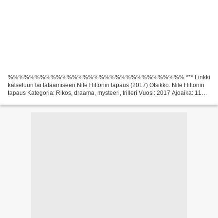
%%%%%%%%%%%%%%%%%%%%%%%%%%%%%%%%% *** Linkki
katseluun tai lataamiseen Nile Hiltonin tapaus (2017) Otsikko: Nile Hiltonin
tapaus Kategoria: Rikos, draama, mysteeri, trilleri Vuosi: 2017 Ajoaika: 111
min Elokuvan maa: Ruotsi, Saksa, Tanska, Marokko, Ranska...