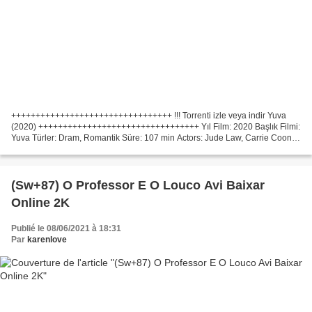
+++++++++++++++++++++++++++++++++ !!! Torrenti izle veya indir Yuva
(2020) +++++++++++++++++++++++++++++++++ Yıl Film: 2020 Başlık Filmi:
Yuva Türler: Dram, Romantik Süre: 107 min Actors: Jude Law, Carrie Coon,
Oona Roche, Ülke: İngiltere, Kanada, Yönetmen...
(Sw+87) O Professor E O Louco Avi Baixar
Online 2K
Publié le 08/06/2021 à 18:31
Par
karenlove