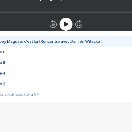
bey Maguire, c'est lui ! Rencontre avec Damien Witecka
e 6
e 5
e 4
e 3
s créatrices de la VF !
e 2
e 1
e Mektoub My Love arrive enfin ! Rencontre avec Shaïn Boumedine et Sal