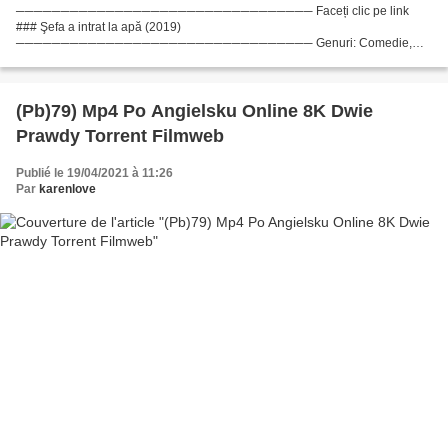
───────────────────────────────── Faceți clic pe link
### Şefa a intrat la apă (2019)
───────────────────────────────── Genuri: Comedie,
Fantezie, Romantic Anul lansării: 2019 Titlu: Şefa a intrat la apă Regizor film:
109 min regizor de film: Lista actorilor:...
(Pb)79) Mp4 Po Angielsku Online 8K Dwie
Prawdy Torrent Filmweb
Publié le 19/04/2021 à 11:26
Par
karenlove