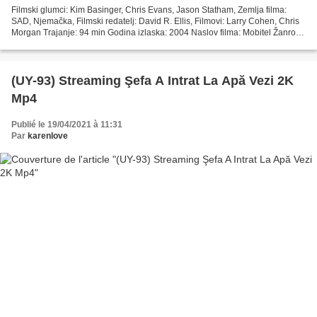
Filmski glumci: Kim Basinger, Chris Evans, Jason Statham, Zemlja filma:
SAD, Njemačka, Filmski redatelj: David R. Ellis, Filmovi: Larry Cohen, Chris
Morgan Trajanje: 94 min Godina izlaska: 2004 Naslov filma: Mobitel Žanrovi
filmova: Akcija, kriminal,...
(UY-93) Streaming Şefa A Intrat La Apă Vezi 2K
Mp4
Publié le 19/04/2021 à 11:31
Par
karenlove