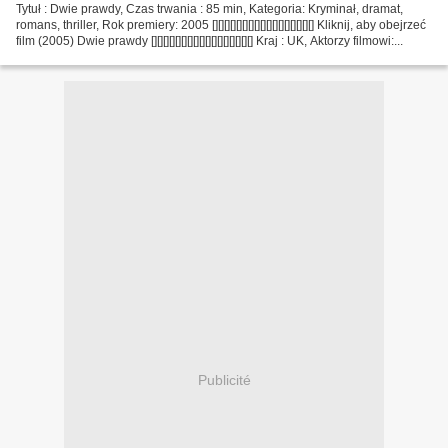
Tytuł : Dwie prawdy, Czas trwania : 85 min, Kategoria: Kryminał, dramat,
romans, thriller, Rok premiery: 2005 [][][][][][][][][][][][][][][][][] Kliknij, aby obejrzeć
film (2005) Dwie prawdy [][][][][][][][][][][][][][][][][] Kraj : UK, Aktorzy filmowi:...
Publicité