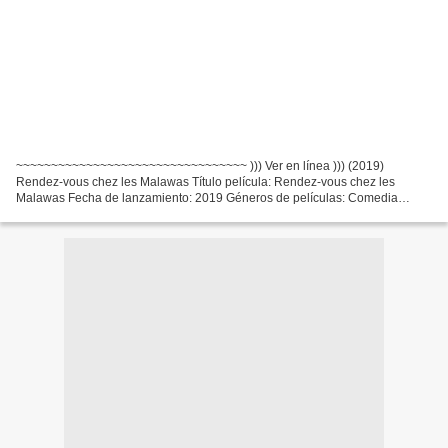
~~~~~~~~~~~~~~~~~~~~~~~~~~~~~~~~~ ))) Ver en línea ))) (2019)
Rendez-vous chez les Malawas Título película: Rendez-vous chez les
Malawas Fecha de lanzamiento: 2019 Géneros de películas: Comedia
Tiempo de ejecución: 92 min Escritores Película: James Huth,...