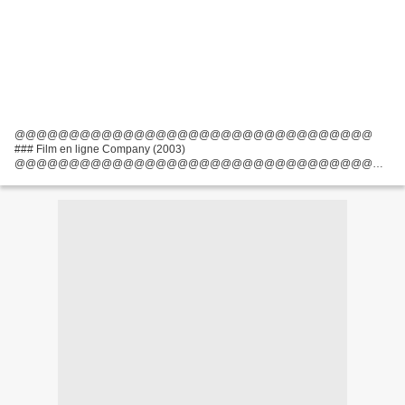
@@@@@@@@@@@@@@@@@@@@@@@@@@@@@@@@@
### Film en ligne Company (2003)
@@@@@@@@@@@@@@@@@@@@@@@@@@@@@@@@@
Film d'écrivains: Neve Campbell, Barbara Turner Pays: Allemagne, USA
Liste des acteurs: Neve Campbell, James Franco, Malcolm McDowell
Réalisateur: Robert...