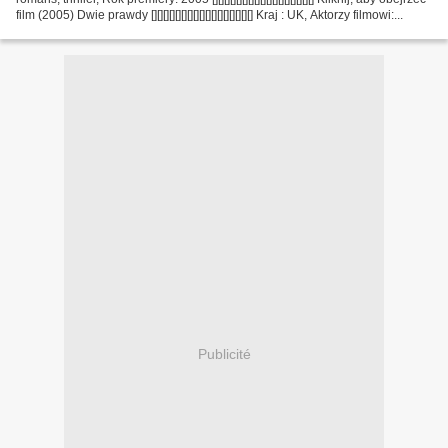
film (2005) Dwie prawdy [][][][][][][][][][][][][][][][][] Kraj : UK, Aktorzy filmowi:...
Publicité