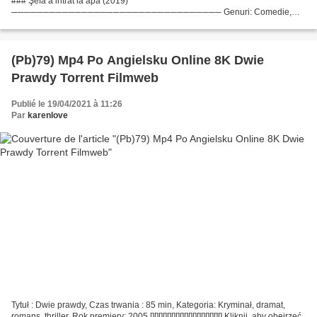
### Şefa a intrat la apă (2019)
───────────────────────────────── Genuri: Comedie,
Fantezie, Romantic Anul lansării: 2019 Titlu: Şefa a intrat la apă Regizor film:
109 min regizor de film: Lista actorilor:...
(Pb)79) Mp4 Po Angielsku Online 8K Dwie
Prawdy Torrent Filmweb
Publié le 19/04/2021 à 11:26
Par
karenlove
Tytuł : Dwie prawdy, Czas trwania : 85 min, Kategoria: Kryminał, dramat,
romans, thriller, Rok premiery: 2005 [][][][][][][][][][][][][][][][][] Kliknij, aby obejrzeć