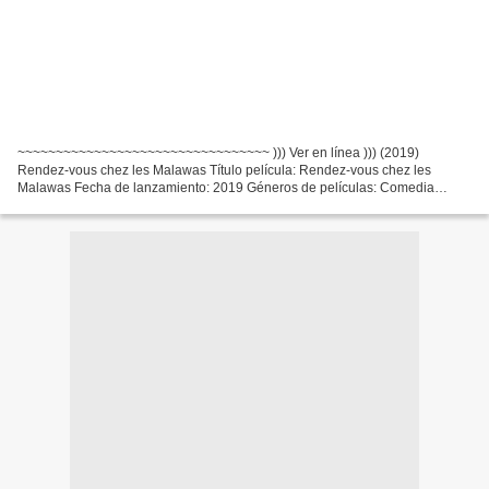
~~~~~~~~~~~~~~~~~~~~~~~~~~~~~~~~~ ))) Ver en línea ))) (2019)
Rendez-vous chez les Malawas Título película: Rendez-vous chez les
Malawas Fecha de lanzamiento: 2019 Géneros de películas: Comedia
Tiempo de ejecución: 92 min Escritores Película: James Huth,...