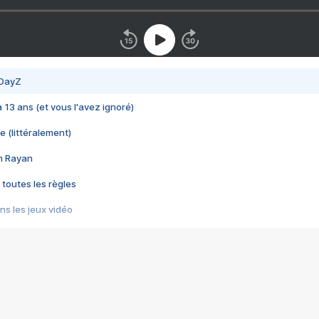
 DayZ
 a 13 ans (et vous l'avez ignoré)
e (littéralement)
im Rayan
 toutes les règles
s les jeux vidéo
us choquant de Rockstar ? - Le scandale BULLY
e plus moche de Steam
du RÊVE tourne au CAUCHEMAR
pendant 8 heures