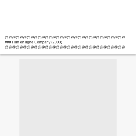
@@@@@@@@@@@@@@@@@@@@@@@@@@@@@@@@@
### Film en ligne Company (2003)
@@@@@@@@@@@@@@@@@@@@@@@@@@@@@@@@@
Film d'écrivains: Neve Campbell, Barbara Turner Pays: Allemagne, USA
Liste des acteurs: Neve Campbell, James Franco, Malcolm McDowell
Réalisateur: Robert...