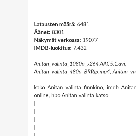
Latausten määrä:
6481
Äänet:
8301
Näkymät verkossa:
19077
IMDB-luokitus:
7.432
Anitan_valinta_1080p_x264.AAC5.1.avi
Anitan_valinta_480p_BRRip.mp4
,
Anitan_v
koko Anitan valinta finnkino, imdb Anitan
online, hbo Anitan valinta katso,
|
|
|
|
|