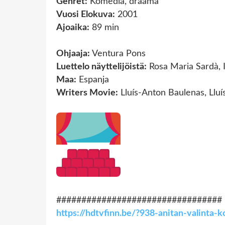
Genret:
Komedia, draama
Vuosi Elokuva:
2001
Ajoaika:
89 min
Ohjaaja:
Ventura Pons
Luettelo näyttelijöistä:
Rosa Maria Sardà, I
Maa:
Espanja
Writers Movie:
Lluís-Anton Baulenas, Llu
#################################
https://hdtvfinn.be/?938-anitan-valinta