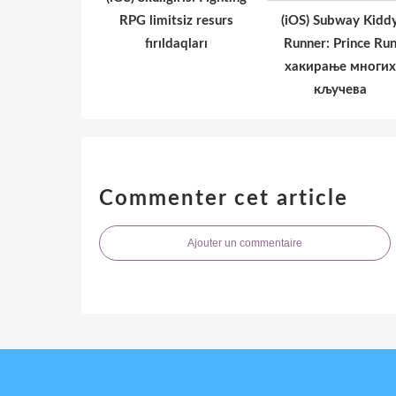
RPG limitsiz resurs
(iOS) Subway Kidd
fırıldaqları
Runner: Prince Ru
хакирање многих
кључева
Commenter cet article
Ajouter un commentaire