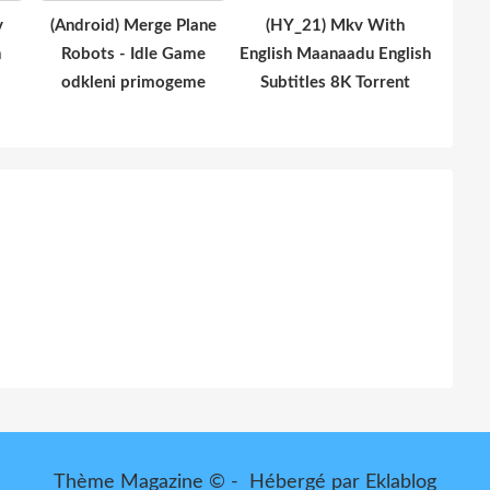
y
(Android) Merge Plane
(HY_21) Mkv With
n
Robots - Idle Game
English Maanaadu English
odkleni primogeme
Subtitles 8K Torrent
Thème Magazine © - Hébergé par
Eklablog