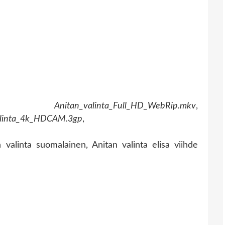
,
Anitan_valinta_Full_HD_WebRip.mkv
,
alinta_4k_HDCAM.3gp
,
 valinta suomalainen, Anitan valinta elisa viihde