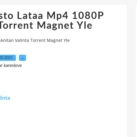
isto Lataa Mp4 1080P
 Torrent Magnet Yle
Anitan Valinta Torrent Magnet Yle
10.2021
…
ar karenlove
linta