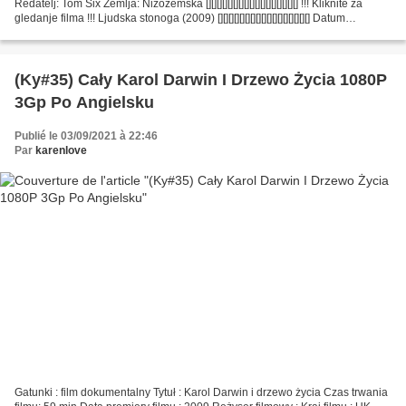
Redatelj: Tom Six Zemlja: Nizozemska [][][][][][][][][][][][][][][][][] !!! Kliknite za
gledanje filma !!! Ljudska stonoga (2009) [][][][][][][][][][][][][][][][][] Datum
izlaska:...
(Ky#35) Cały Karol Darwin I Drzewo Życia 1080P
3Gp Po Angielsku
Publié le 03/09/2021 à 22:46
Par
karenlove
Gatunki : film dokumentalny Tytuł : Karol Darwin i drzewo życia Czas trwania