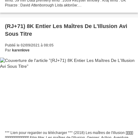
filmu: 59 min Data premiery filmu : 2009 Reżyser filmowy : Kraj filmu : UK
Pisarze : David Attenborough Lista aktorów:
^^^^^^^^^^^^^^^^^^^^^^^^^^^^^^^^^ Link do obejrzenia filmu...
(RJ+71) 8K Entier Les Maîtres De L'Illusion Avi
Sous Titre
Publié le 02/09/2021 à 08:05
Par
karenlove
*** Lien pour regarder ou télécharger *** (2018) Les maîtres de l'illusion [][][][]
[][][][][][][][][][][][][] Film titre: Les maîtres de l'illusion, Genres: Action, Aventure,