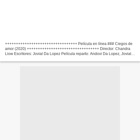
+++++++++++++++++++++++++++++++++ Película en línea ### Ciegos de
amor (2020) +++++++++++++++++++++++++++++++++ Director: Chandra
Liow Escritores: Jovial Da Lopez Película reparto: Andovi Da Lopez, Jovial
Da Lopez, Tommy Limm Country: Indonesia Título...