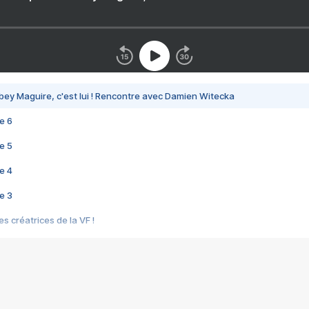
bey Maguire, c'est lui ! Rencontre avec Damien Witecka
e 6
e 5
e 4
e 3
s créatrices de la VF !
e 2
e 1
e Mektoub My Love arrive enfin ! Rencontre avec Shaïn Boumedine et Sal