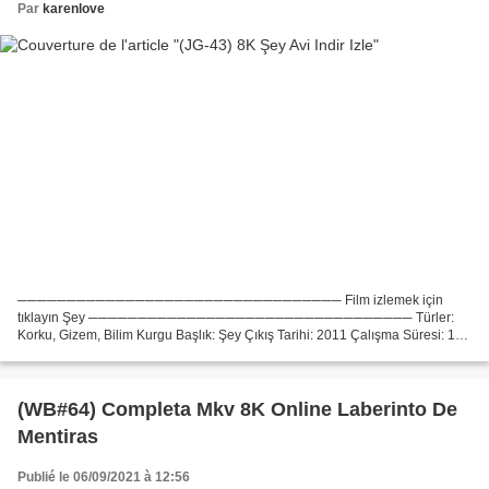
Par
karenlove
───────────────────────────────── Film izlemek için
tıklayın Şey ───────────────────────────────── Türler:
Korku, Gizem, Bilim Kurgu Başlık: Şey Çıkış Tarihi: 2011 Çalışma Süresi: 103
min Yönetmen: Matthijs van Heijningen Jr. List of actors: Mary Elizabeth...
(WB#64) Completa Mkv 8K Online Laberinto De
Mentiras
Publié le 06/09/2021 à 12:56