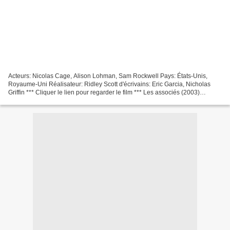
Acteurs: Nicolas Cage, Alison Lohman, Sam Rockwell Pays: États-Unis,
Royaume-Uni Réalisateur: Ridley Scott d'écrivains: Eric Garcia, Nicholas
Griffin *** Cliquer le lien pour regarder le film *** Les associés (2003)
@@@@@@@@@@@@@@@@@@@@@@@@@@@@@@@@@
Date...