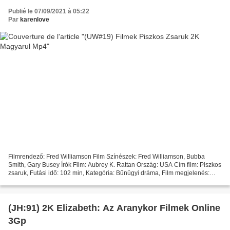
Publié le 07/09/2021 à 05:22
Par
karenlove
Filmrendező: Fred Williamson Film Színészek: Fred Williamson, Bubba
Smith, Gary Busey Írók Film: Aubrey K. Rattan Ország: USA Cím film: Piszkos
zsaruk, Futási idő: 102 min, Kategória: Bűnügyi dráma, Film megjelenés:
2000 %%%%%%%%%%%%%%%%%%%%%%%%%%%%%%%%%...
(JH:91) 2K Elizabeth: Az Aranykor Filmek Online
3Gp