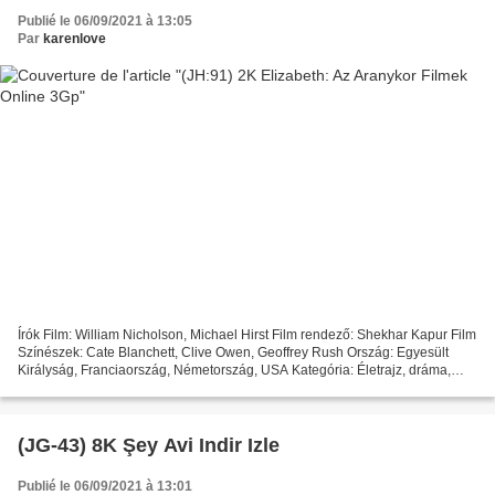
Publié le 06/09/2021 à 13:05
Par
karenlove
Írók Film: William Nicholson, Michael Hirst Film rendező: Shekhar Kapur Film
Színészek: Cate Blanchett, Clive Owen, Geoffrey Rush Ország: Egyesült
Királyság, Franciaország, Németország, USA Kategória: Életrajz, dráma,
történelem, háború Év Film: 2007...
(JG-43) 8K Şey Avi Indir Izle
Publié le 06/09/2021 à 13:01