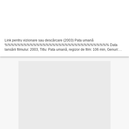
Link pentru vizionare sau descărcare (2003) Pata umanã
%%%%%%%%%%%%%%%%%%%%%%%%%%%%%%%%% Data
lansării filmului: 2003, Titlu: Pata umanã, regizor de film: 106 min, Genuri:
Dramă, Romantic, Thriller Scriitori Film: Philip Roth, Nicholas Meyer Lista
actorilor:...