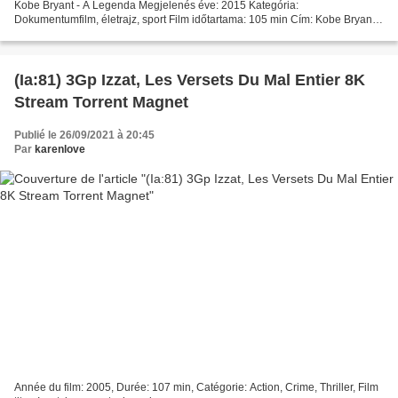
Kobe Bryant - A Legenda Megjelenés éve: 2015 Kategória:
Dokumentumfilm, életrajz, sport Film időtartama: 105 min Cím: Kobe Bryant -
A Legenda Írók: Jacob Colman Film ország:...
(Ia:81) 3Gp Izzat, Les Versets Du Mal Entier 8K
Stream Torrent Magnet
Publié le 26/09/2021 à 20:45
Par
karenlove
Année du film: 2005, Durée: 107 min, Catégorie: Action, Crime, Thriller, Film