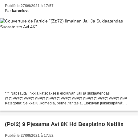
Publié le 27/09/2021 à 17:57
Par
karenlove
*** Napsauta linkkiä katsoaksesi elokuvan Jali ja suklaatehdas
@@@@@@@@@@@@@@@@@@@@@@@@@@@@@@@@@
Kategoria: Seikkailu, komedia, perhe, fantasia, Elokuvan julkaisupäivä:
2005, Kesto: 115 min, Otsikko: Jali ja suklaatehdas Elokuvan maa: Iso-
Britannia, USA,...
(Po!2) 9 Pjesama Avi 8K Hd Besplatno Netflix
Publié le 27/09/2021 à 17:52