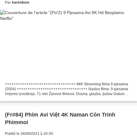
Par
karenlove
+++++++++++++++++++++++++++++++++ ### Streaming filma 9 pjesama
(2004) +++++++++++++++++++++++++++++++++ Naslov filma: 9 pjesama
Vrijeme izvođenja: 71 min Žanrovi filmova: Drama, glazba, ljubav Datum
izlaska filma: 2004 Proizvedeno u zemljama: UK, Filmski...
(Fr#84) Phím Avi Việt 4K Naman Còn Trinh
Phimmoi
Publié le 26/09/2021 à 20:55