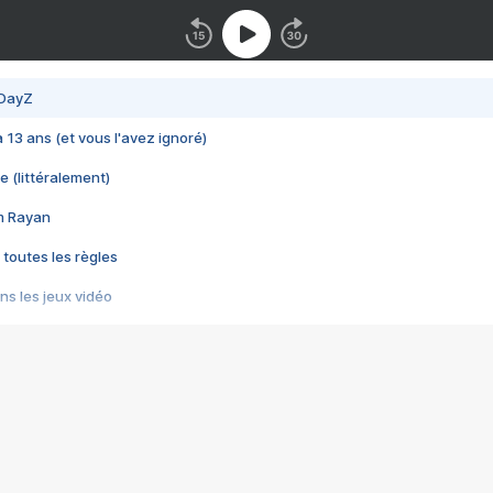
 DayZ
 a 13 ans (et vous l'avez ignoré)
e (littéralement)
im Rayan
 toutes les règles
s les jeux vidéo
us choquant de Rockstar ? - Le scandale BULLY
e plus moche de Steam
du RÊVE tourne au CAUCHEMAR
pendant 8 heures