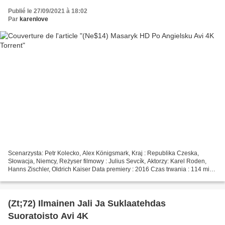
Publié le 27/09/2021 à 18:02
Par
karenlove
Scenarzysta: Petr Kolecko, Alex Königsmark, Kraj : Republika Czeska,
Słowacja, Niemcy, Reżyser filmowy : Julius Sevcík, Aktorzy: Karel Roden,
Hanns Zischler, Oldrich Kaiser Data premiery : 2016 Czas trwania : 114 min
Gatunki filmowe : Biografia, dramat,...
(Zt;72) Ilmainen Jali Ja Suklaatehdas
Suoratoisto Avi 4K