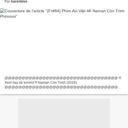
Par
karenlove
@@@@@@@@@@@@@@@@@@@@@@@@@@@@@@@@@ !!!
Xem hay tải torrent !!! Naman Còn Trinh (2016)
@@@@@@@@@@@@@@@@@@@@@@@@@@@@@@@@@
Thể loại phim: Phim hài, Thời lượng phim: 95 min, Ngày phát hành: 2016,
Tiêu đề: Naman Còn Trinh Đạo diễn phim: Qaushiq Mukherjee, Nhà...