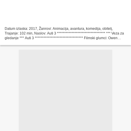
Datum izlaska: 2017, Žanrovi: Animacija, avantura, komedija, obitelj,
Trajanje: 102 min, Naslov: Auti 3 ********************************* *** Veza za
gledanje *** Auti 3 ********************************* Filmski glumci: Owen
Wilson, Cristela Alonzo, Chris...