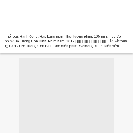
Thể loại: Hành động, Hài, Lãng mạn, Thời lượng phim: 105 min, Tiêu đề
phim: Bo Tuong Con Binh, Phim năm: 2017 [][][][][][][][][][][][][][][][][] Liên kết xem
))) (2017) Bo Tuong Con Binh Đạo diễn phim: Weidong Yuan Diễn viên:
Chengpeng Dong, Wei Fan,...