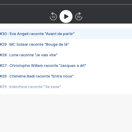
#30 : Eve Angeli raconte "Avant de partir"
#29 : MC Solaar raconte "Bouge de là"
28 : Lorie raconte "Je vais vite"
#27 : Christophe Willem raconte "Jacques a dit"
#26 : Chimène Badi raconte "Entre nous"
#25 : Indochine raconte "3e sexe"
#24 : Zaho raconte "C'est chelou"
#23 : Patrick Bruel raconte "Au café des délices"
#22 : Kyo raconte "Le chemin"
#21 : Nolwenn Leroy raconte "Cassé"