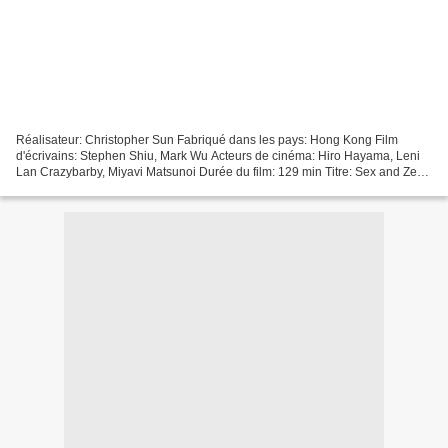
Réalisateur: Christopher Sun Fabriqué dans les pays: Hong Kong Film
d'écrivains: Stephen Shiu, Mark Wu Acteurs de cinéma: Hiro Hayama, Leni
Lan Crazybarby, Miyavi Matsunoi Durée du film: 129 min Titre: Sex and Zen:
Extreme Ecstasy Date de sortie du film:...