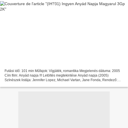
Futási idő: 101 min Műfajok: Vígjáték, romantika Megjelenés dátuma: 2005
Cím film: Anyád napja !!! Letöltés megtekintése Anyád napja (2005)
Színészek listája: Jennifer Lopez, Michael Vartan, Jane Fonda, Rendező:
Robert Luketic, Forgatókönyvíró: Anya Kochoff,...