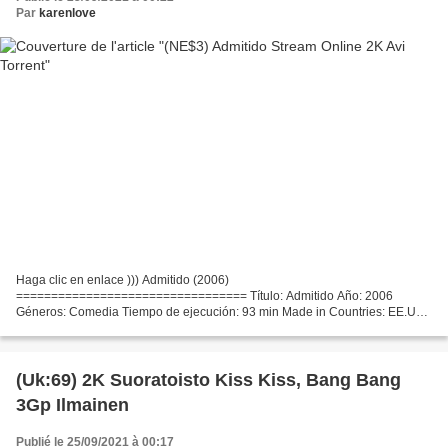
Par
karenlove
Haga clic en enlace ))) Admitido (2006)
================================= Título: Admitido Año: 2006
Géneros: Comedia Tiempo de ejecución: 93 min Made in Countries: EE.UU,
Película de reparto: Justin Long, Jonah Hill, Blake Lively, Guión: Adam
Cooper,...
(Uk:69) 2K Suoratoisto Kiss Kiss, Bang Bang
3Gp Ilmainen
Publié le 25/09/2021 à 00:17