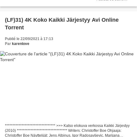
torrent >>> As Férias Loucas de Barb e Star (2021)
─────────────────────────────────...
(LF)31) 4K Koko Kaikki Järjestyy Avi Online
Torrent
Publié le 22/09/2021 à 17:13
Par
karenlove
********************************* >>> Katso elokuva verkossa Kaikki Järjestyy
(2010) ********************************* Writers: Christoffer Boe Ohjaaja:
Christoffer Boe Näyttelijät: Jens Albinus, Igor Radosavljevic, Marijana